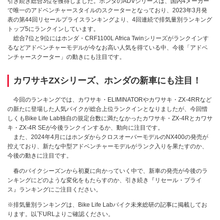
引き続き総合3位を獲得しました。ホンダのADVシリーズは、国内4メーカー
で唯一のアドベンチャースタイルのスクーターとなっており、2023年3月発
表の第44回リセールプライスランキングより、4回連続で排気量別ランキング
トップ5にランクインしています。
総合7位と9位にはホンダ・CRF1100L Africa Twinシリーズがランクインす
るなどアドベンチャーモデルが今なお高い人気を得ている中、今後「アドベ
ンチャースクーター」の動きにも注目です。
カワサキZXシリーズ、ホンダの新車にも注目！
今回のランキングでは、カワサキ・ELIMINATORやカワサキ・ZX-4RRなど
の新たに登場した人気バイクが総合上位ランクインとなりましたが、今回惜
しくもBike Life Lab独自の規定台数に満たなかったカワサキ・ZX-4Rとカワサ
キ・ZX-4R SEが今後ランクインするか、動向に注目です。
また、2024年4月にはホンダからクロスオーバーモデルのNX400の発売が
控えており、新たな中型アドベンチャーモデルがランク入りを果たすのか、
今後の動きに注目です。
春のバイクシーズンから初夏に向かっていく中で、新車の発売が今後のラ
ンキングにどのような変化をもたらすのか、引き続き『リセール・プライ
ス』ランキングにご注目ください。
※排気量別ランキングは、Bike Life Labバイク未来総研の記事に掲載してお
ります。以下URLよりご確認ください。