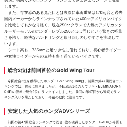
実現。街乗りからロングツーリングまでさまざまなシーンで活躍
します。
また、存在感のある見た目とは裏腹に車両重量は170kg台と過去
国内メーカーからラインナップされていた400ccアメリカンバイク
と比較してもかなり軽く、現在250ccクラスで人気のアメリカンク
ルーザーモデルのホンダ・レブル250とほぼ同じという驚きの軽量
さを誇り、軽快なハンドリングと取り回しのしやすさを実現して
います。
シート高も、735mmと足つき性に優れており、初心者ライダー
や女性ライダーからの支持も多く得ているバイクです。
総合2位は前回首位のGold Wing Tour
今回総合2位を獲得したホンダ・Gold Wing Tourは、前回の第47回総合ラン
キングでは、首位に輝きましたが、今回総合1位のカワサキ・ELIMINATORと
0.4Ptの僅差で総合2位にランクインしました。前回の第47回から連続でラン
キング入りを果たしており、今後の動向に注目です。
安定した人気のホンダADVシリーズ
前回の第47回総合ランキングで総合3位を獲得したホンダ・X-ADVが今回も