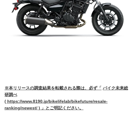
※
本リリースの調査結果を転載される際は、必ず「
バイク未来総
研調べ
(
https://www.8190.jp/bikelifelab/bikefuture/resale-
ranking/newest/
)
」とご明記ください。