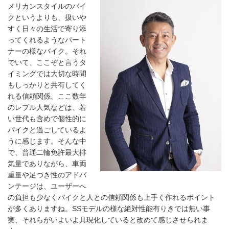
メリカンスタイルのバイ
クというよりも、扱いや
すく日々の生活で寄り添
ってくれるようなパート
ナーの様なバイク。それ
でいて、ここぞと言うタ
イミングでは大切な時間
もしっかりと共有してく
れる信頼関係。ここ数年
のレブル人気などは、若
い世代も含めで個性的に
バイクと過ごしているよ
うに感じます。そんな中
で、普通二輪免許最大排
気量でありながら、車両
重量や足つき性のアドバ
ンテージは、ユーザーへ
の負担も少なくバイクと人との信頼関係も上手く作れるポイント
が多くありますね。SSモデルの様な絶対性能有りきでは無い事
実、それらがいよいよ具現化していると改めて感じさせられま