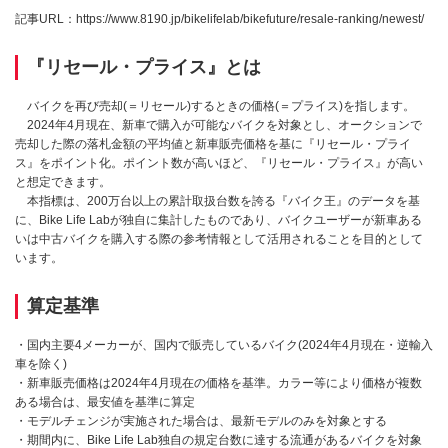
記事URL：
https://www.8190.jp/bikelifelab/bikefuture/resale-ranking/newest/
『リセール・プライス』とは
バイクを再び売却(＝リセール)するときの価格(＝プライス)を指します。
2024年4月現在、新車で購入が可能なバイクを対象とし、オークションで
売却した際の落札金額の平均値と新車販売価格を基に『リセール・プライ
ス』をポイント化。ポイント数が高いほど、『リセール・プライス』が高い
と想定できます。
本指標は、200万台以上の累計取扱台数を誇る『バイク王』のデータを基
に、Bike Life Labが独自に集計したものであり、バイクユーザーが新車ある
いは中古バイクを購入する際の参考情報として活用されることを目的として
います。
算定基準
・国内主要4メーカーが、国内で販売しているバイク(2024年4月現在・逆輸入
車を除く)
・新車販売価格は2024年4月現在の価格を基準。カラー等により価格が複数
ある場合は、最安値を基準に算定
・モデルチェンジが実施された場合は、最新モデルのみを対象とする
・期間内に、Bike Life Lab独自の規定台数に達する流通があるバイクを対象