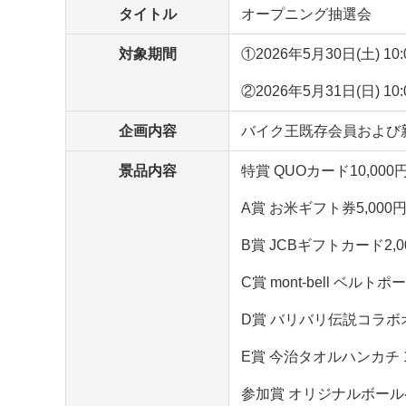
タイトル
オープニング抽選会
対象期間
①2026年5月30日(土) 10:0
②2026年5月31日(日) 10:0
企画内容
バイク王既存会員および
景品内容
特賞 QUOカード10,000
A賞 お米ギフト券5,000
B賞 JCBギフトカード2,0
C賞 mont-bell ベルトポ
D賞 バリバリ伝説コラボ
E賞 今治タオルハンカチ 
参加賞 オリジナルボール