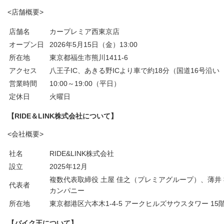
<店舗概要>
店舗名
カープレミア西東京店
オープン日
2026年5月15日（金）13:00
所在地
東京都福生市熊川1411-6
アクセス
八王子IC、あきる野ICより車で約18分（国道16号沿い
営業時間
10:00～19:00（平日）
定休日
火曜日
【RIDE＆LINK株式会社について】
<会社概要>
社名
RIDE&LINK株式会社
設立
2025年12月
複数代表取締役 土屋 佳之（プレミアグループ）、薄井
代表者
カンパニー
所在地
東京都港区六本木1-4-5 アークヒルズサウスタワー 15
【バイク王について】